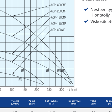
Nesteen ty
Hiontaöljy
Viskositee
Tuotto
Paine
Lähtöyhde
Imusyvyys
Teho
Taaj
(L/min)
(bar)
(PS)
(mm)
(kW)
(Hz