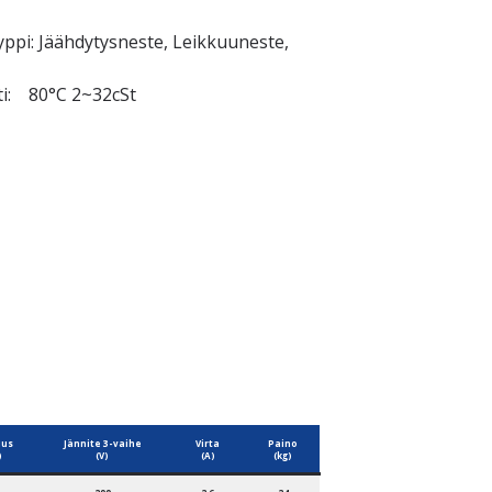
yppi:
Jäähdytysneste, Leikkuuneste,
tti:
80°C 2~32cSt
uus
Jännite 3-vaihe
Virta
Paino
)
(V)
(A)
(kg)