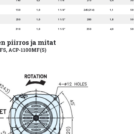
140
0,5
1 1/4″
210
0,4
50
)
150
1,0
1 1/4″
245(214)
1,1
50
250
1,0
1 1/2″
280
1,8
50
310
1,0
1 1/2″
350
4,0
50
 piirros ja mitat
S, ACP-1100MF(S)