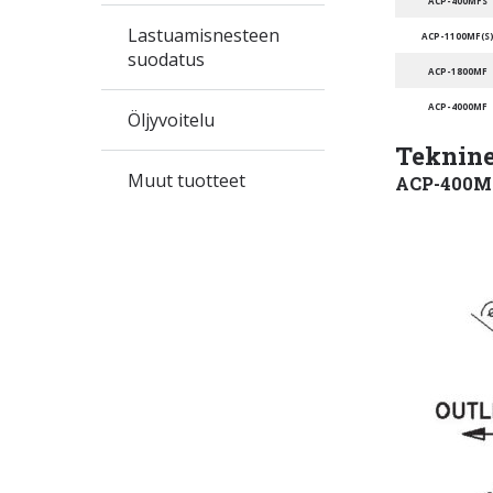
ACP-400MFS
Lastuamisnesteen
ACP-1100MF(S
suodatus
ACP-1800MF
ACP-4000MF
Öljyvoitelu
Tekninen
Muut tuotteet
ACP-400MF