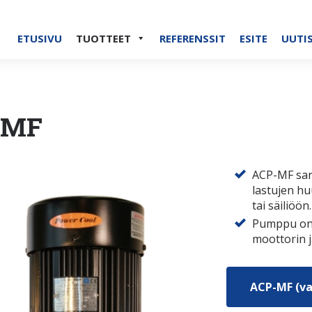
ETUSIVU
TUOTTEET
REFERENSSIT
ESITE
UUTI
-MF
ACP-MF sar
lastujen hu
tai säiliöön.
Pumppu on 
moottorin j
ACP-MF (va