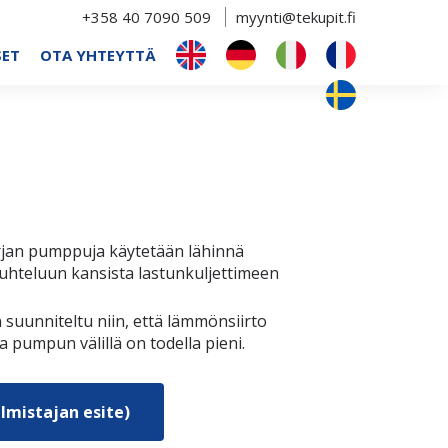
+358 40 7090 509
myynti@tekupit.fi
SET
OTA YHTEYTTÄ
jan pumppuja käytetään lähinnä
uhteluun kansista lastunkuljettimeen
suunniteltu niin, että lämmönsiirto
a pumpun välillä on todella pieni.
lmistajan esite)