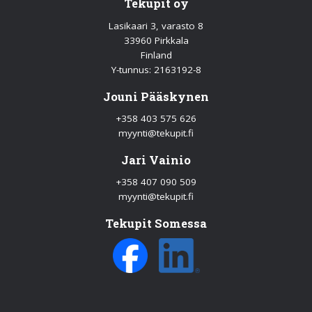
Tekupit oy
Lasikaari 3, varasto 8
33960 Pirkkala
Finland
Y-tunnus: 2163192-8
Jouni Pääskynen
+358 403 575 626
myynti@tekupit.fi
Jari Vainio
+358 407 090 509
myynti@tekupit.fi
Tekupit Somessa