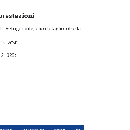
restazioni
do: Refrigerante, olio da taglio, olio da
0°C 2cSt
32St
requenza
Tensione trifase
Corrente
Peso