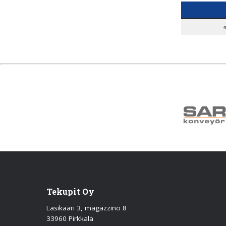
4
Tekupit Oy
Lasikaari 3, magazzino 8
33960 Pirkkala