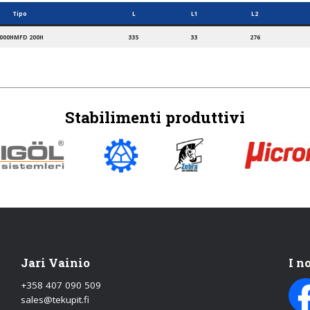
Tipo
L
L1
L2
000HMFD 200H
335
33
276
Stabilimenti produttivi
Jari Vainio
I n
+358 407 090 509
sales@tekupit.fi