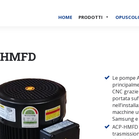
HOME
PRODOTTI
OPUSCOL
-HMFD
Le pompe A
principalme
CNC grazie 
portata suf
nell’install
macchine u
Samsung e
ACP-HMFD è
trasmission