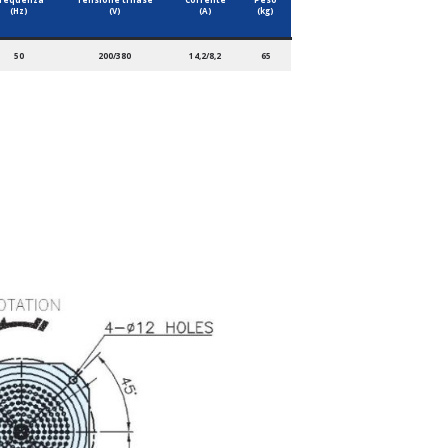
(Hz)
(V)
(A)
(kg)
50
200/380
14,2/8,2
65