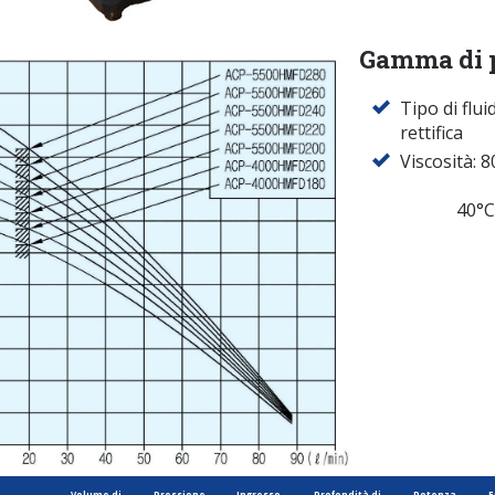
Gamma di p
Tipo di flui
rettifica
Viscosità:
8
40°C 2~
Volume di
Pressione
Ingresso
Profondità di
Potenza
F