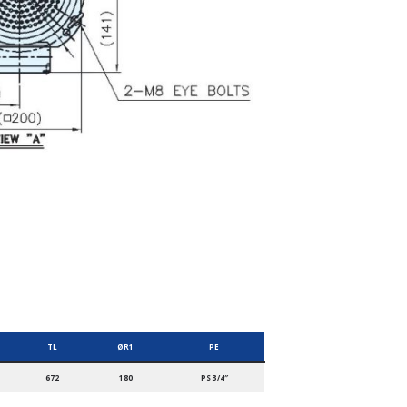
TL
ØR1
PE
672
180
PS 3/4″