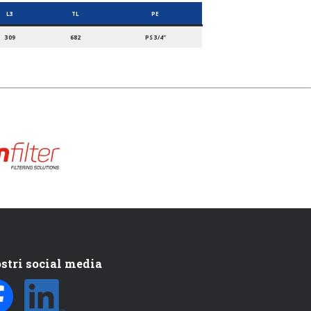
L3
TL
PE
309
682
PS 3/4″
ostri social media