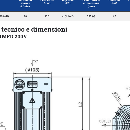
scarico
(bar)
(PS)
immersione
(kW)
(L/min)
(mm)
200V(H)
20
13,5
– (1 1/4″)
325 (-)
4,0
 tecnico e dimensioni
HMFD 200V