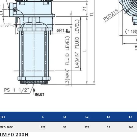
Tipo
L
L1
L2
L3
L4
MFD 200V
325
33
276
38
260
HMFD 200H