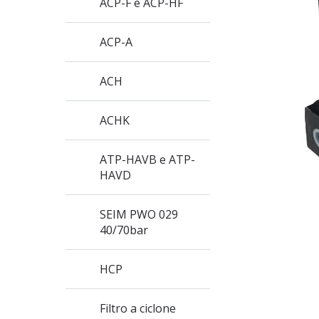
ACP-F e ACP-HF
ACP-A
ACH
ACHK
ATP-HAVB e ATP-
HAVD
SEIM PWO 029
40/70bar
HCP
Filtro a ciclone