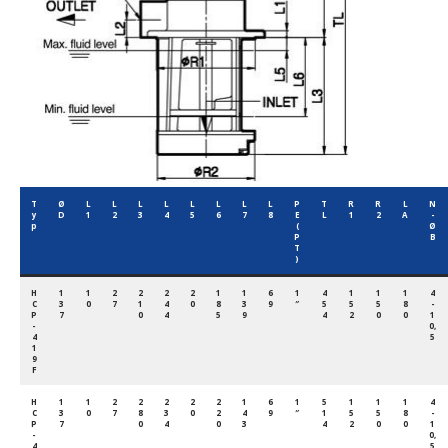
T
Ø
L
L
L
L
L
L
L
L
P
T
R
R
L
N
y
D
1
2
3
4
5
6
7
8
E
L
1
2
A
-
p
(
Ø
P
B
T
)
H
1
1
2
2
2
2
1
1
6
1
4
1
1
1
4
C
3
0
7
1
4
0
8
3
9
″
5
5
5
8
-
P
7
0
4
5
9
4
2
0
0
1
-
0,
4
5
1
9
F
H
1
1
2
2
2
2
2
1
6
1
5
1
1
1
4
C
3
0
7
8
3
0
2
4
9
″
1
5
5
8
-
P
7
0
4
0
3
4
2
0
0
1
-
0,
4
5